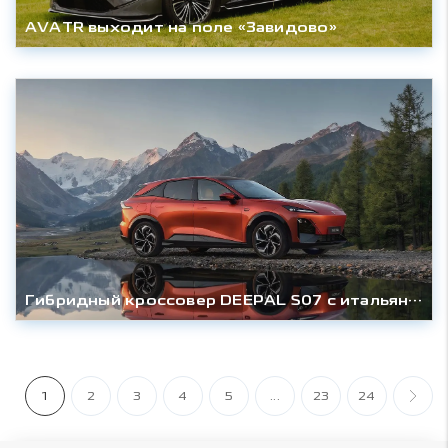
AVATR выходит на поле «Завидово»
Гибридный кроссовер DEEPAL S07 с итальянскими корнями выходит на российский рынок
1
2
3
4
5
...
23
24