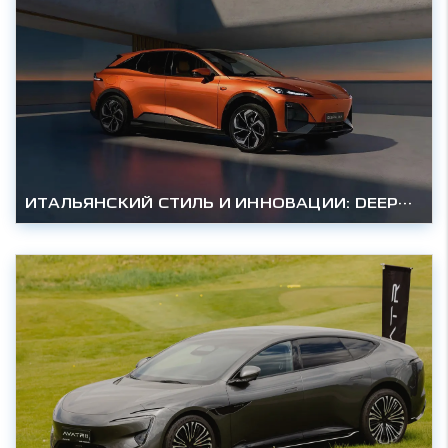
ИТАЛЬЯНСКИЙ СТИЛЬ И ИННОВАЦИИ: DEEPAL S07 – КОМПЛЕКТАЦИЯ «ТЕХНО» ДЛЯ РОССИЙСКИХ ДОРОГ