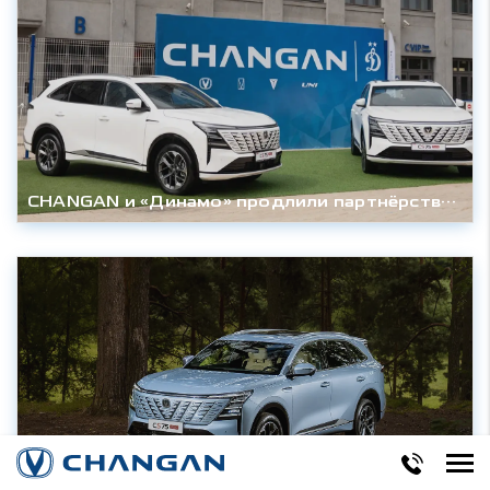
CHANGAN и «Динамо» продлили партнёрство до конца сезона 2027/28гг.