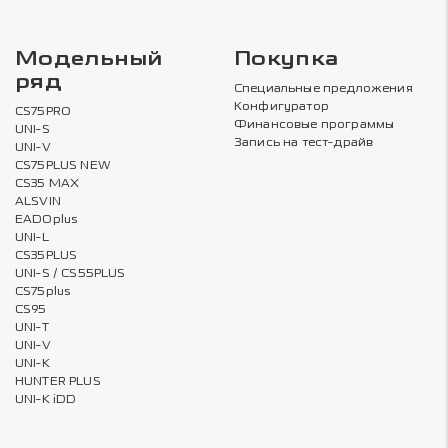
Модельный
Покупка
ряд
Специальные предложения
Конфигуратор
CS75PRO
Финансовые программы
UNI-S
Запись на тест-драйв
UNI-V
CS75PLUS NEW
CS35 MAX
ALSVIN
EADOplus
UNI-L
CS35PLUS
UNI-S / CS55PLUS
CS75plus
CS95
UNI-T
UNI-V
UNI-K
HUNTER PLUS
UNI-K iDD