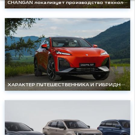
CHANGAN локализует производство технологичного кроссовера CS75PLUS AWD в России и снижает цену
ХАРАКТЕР ПУТЕШЕСТВЕННИКА И ГИБРИДНАЯ МОЩЬ DEEPAL S07 УЖЕ В РОССИИ