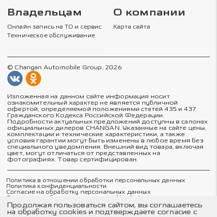
Владельцам
О компании
Онлайн запись на ТО и сервис
Карта сайта
Техническое обслуживание
© Changan Automobile Group, 2026
Изложенная на данном сайте информация носит
ознакомительный характер не является публичной
офертой, определяемой положениями статей 435 и 437
Гражданского Кодекса Российской Федерации.
Подробности актуальных предложений доступны в салонах
официальных дилеров CHANGAN. Указанные на сайте цены,
комплектации и технические характеристики, а также
условия гарантии могут быть изменены в любое время без
специального уведомления. Внешний вид товара, включая
цвет, могут отличаться от представленных на
фотографиях. Товар сертифицирован.
Политика в отношении обработки персональных данных
Политика конфиденциальности
Согласие на обработку персональных данных
Соглашение об использовании cookie-файлов
Пользовательское соглашение
Продолжая пользоваться сайтом, вы соглашаетесь
Согласие пользователя на осуществление рекламной
на обработку cookies и подтверждаете согласие с
рассылки