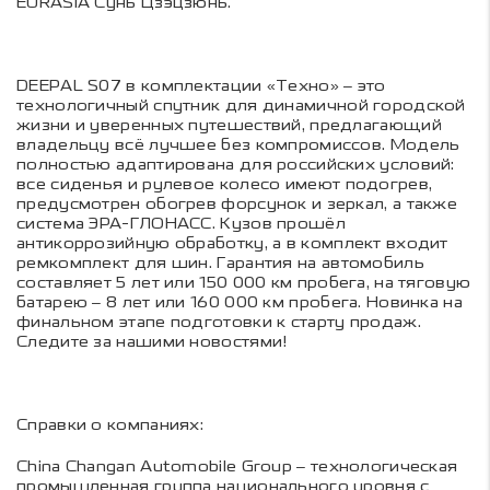
EURASIA Сунь Цзэцзюнь.
DEEPAL S07 в комплектации «Техно» – это
технологичный спутник для динамичной городской
жизни и уверенных путешествий, предлагающий
владельцу всё лучшее без компромиссов. Модель
полностью адаптирована для российских условий:
все сиденья и рулевое колесо имеют подогрев,
предусмотрен обогрев форсунок и зеркал, а также
система ЭРА-ГЛОНАСС. Кузов прошёл
антикоррозийную обработку, а в комплект входит
ремкомплект для шин. Гарантия на автомобиль
составляет 5 лет или 150 000 км пробега, на тяговую
батарею – 8 лет или 160 000 км пробега. Новинка на
финальном этапе подготовки к старту продаж.
Следите за нашими новостями!
Справки о компаниях:
China Changan Automobile Group – технологическая
промышленная группа национального уровня с