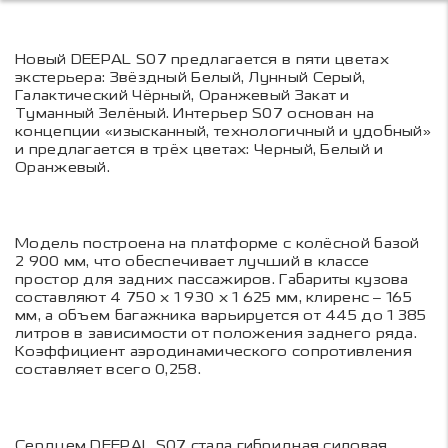
Новый DEEPAL S07 предлагается в пяти цветах
экстерьера: Звёздный Белый, Лунный Серый,
Галактический Чёрный, Оранжевый Закат и
Туманный Зелёный. Интерьер S07 основан на
концепции «изысканный, технологичный и удобный»
и предлагается в трёх цветах: Черный, Белый и
Оранжевый.
Модель построена на платформе с колёсной базой
2 900 мм, что обеспечивает лучший в классе
простор для задних пассажиров. Габариты кузова
составляют 4 750 х 1 930 х 1 625 мм, клиренс – 165
мм, а объем багажника варьируется от 445 до 1 385
литров в зависимости от положения заднего ряда.
Коэффициент аэродинамического сопротивления
составляет всего 0,258.
Сердцем DEEPAL S07 стала гибридная силовая