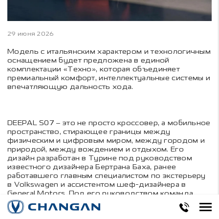
29 июня 2026
Модель с итальянским характером и технологичным
оснащением будет предложена в единой
комплектации «Техно», которая объединяет
премиальный комфорт, интеллектуальные системы и
впечатляющую дальность хода.
DEEPAL S07 – это не просто кроссовер, а мобильное
пространство, стирающее границы между
физическим и цифровым миром, между городом и
природой, между вождением и отдыхом. Его
дизайн разработан в Турине под руководством
известного дизайнера Бертрана Баха, ранее
работавшего главным специалистом по экстерьеру
в Volkswagen и ассистентом шеф-дизайнера в
General Motors. Под его руководством команда
создала облик S07, сочетающий футуристичные
линии, динамичность и премиальный стиль.