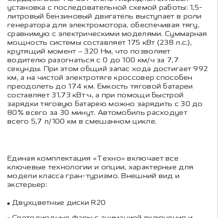
установка с последовательной схемой работы: 1,5-
литровый бензиновый двигатель выступает в роли
генератора для электромотора, обеспечивая тягу,
сравнимую с электрическими моделями. Суммарная
мощность системы составляет 175 кВт (238 л.с.),
крутящий момент – 320 Нм, что позволяет
водителю разогнаться с 0 до 100 км/ч за 7,7
секунды. При этом общий запас хода достигает 992
км, а на чистой электротяге кроссовер способен
преодолеть до 174 км. Емкость тяговой батареи
составляет 31,73 кВт·ч, а при помощи быстрой
зарядки тяговую батарею можно зарядить с 30 до
80% всего за 30 минут. Автомобиль расходует
всего 5,7 л/100 км в смешанном цикле.
Единая комплектация «Техно» включает все
ключевые технологии и опции, характерные для
модели класса гран-туризмо. Внешний вид и
экстерьер:
Двухцветные диски R20
Светодиодные фары с анимацией включения и