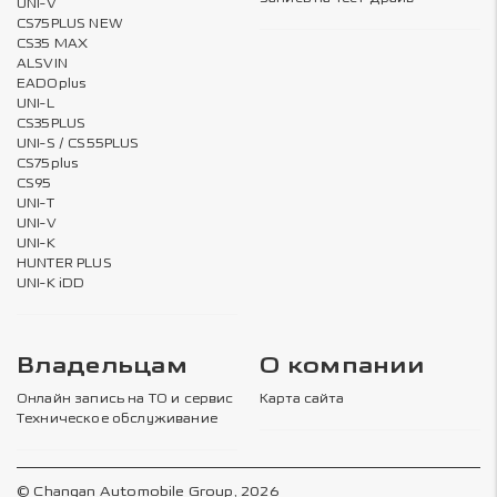
UNI-V
CS75PLUS NEW
CS35 MAX
ALSVIN
EADOplus
UNI-L
CS35PLUS
UNI-S / CS55PLUS
CS75plus
CS95
UNI-T
UNI-V
UNI-K
HUNTER PLUS
UNI-K iDD
Владельцам
О компании
Онлайн запись на ТО и сервис
Карта сайта
Техническое обслуживание
© Changan Automobile Group, 2026