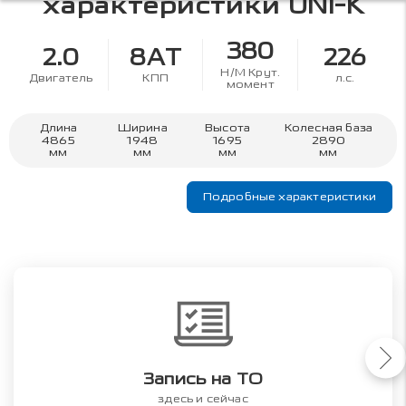
характеристики
UNI-K
380
2.0
8AT
226
Н/М Крут.
Двигатель
КПП
л.с.
момент
Длина
Ширина
Высота
Колесная база
4865
1948
1695
2890
мм
мм
мм
мм
Подробные характеристики
Запись на ТО
здесь и сейчас