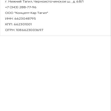
г. Нижний Тагил, Черноисточинское ш., д. 68/1
+7 (343) 288-77-96
ООО "Концепт Кар Тагил"
ИНН: 6623048795
КПП: 662301001
ОГРН: 1086623003697