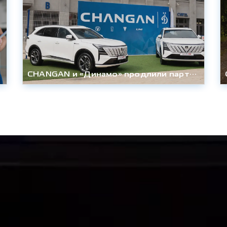
CHANGAN и «Динамо» продлили партнёрство до конца сезона 2027/28гг.