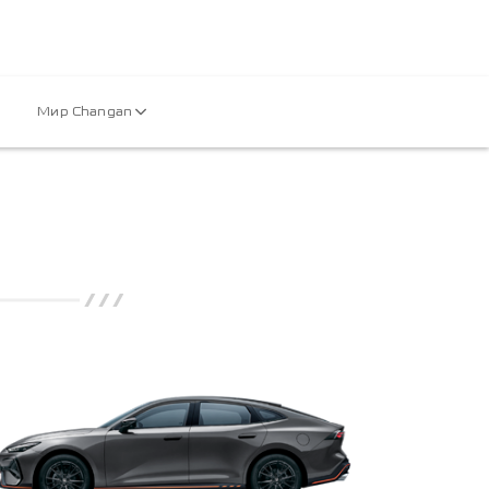
Мир Changan
///