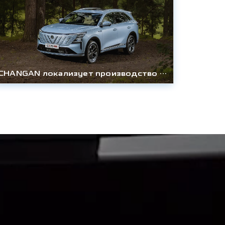
CHANGAN локализует производство технологичного кроссовера CS75PLUS AWD в России и снижает цену