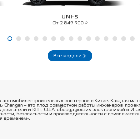
UNI-S
₽
От 2 849 900
Все модели
х автомобилестроительных концернов в Китае. Каждая маш
ль Changan – это плод совместной работы инженеров-прое
 двигатели и КПП, США, оборудующих электроникой и Ита
ности, безопасности и производительности с привлекател
я временем».