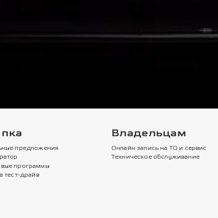
упка
Владельцам
ьные предложения
Онлайн запись на ТО и сервис
ратор
Техническое обслуживание
вые программы
а тест-драйв