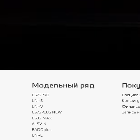
Модельный ряд
Пок
CS75PRO
Специал
UNI-S
Конфигу
UNI-V
Финансо
CS75PLUS NEW
Запись н
CS35 MAX
ALSVIN
EADOplus
UNI-L