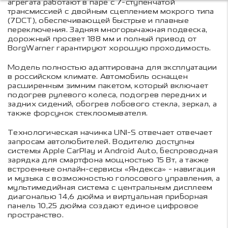
агрегата работают в паре с 7-ступенчатой
трансмиссией с двойным сцеплением мокрого типа
(7DCT), обеспечивающей быстрые и плавные
переключения. Задняя многорычажная подвеска,
дорожный просвет 188 мм и полный привод от
BorgWarner гарантируют хорошую проходимость.
Модель полностью адаптирована для эксплуатации
в российском климате. Автомобиль оснащен
расширенным зимним пакетом, который включает
подогрев рулевого колеса, подогрев передних и
задних сидений, обогрев лобового стекла, зеркал, а
также форсунок стеклоомывателя.
Технологическая начинка UNI-S отвечает отвечает
запросам автолюбителей. Водителю доступны
системы Apple CarPlay и Android Auto, беспроводная
зарядка для смартфона мощностью 15 Вт, а также
встроенные онлайн-сервисы «Яндекса» - навигация
и музыка с возможностью голосового управления, а
мультимедийная система с центральным дисплеем
диагональю 14,6 дюйма и виртуальная приборная
панель 10,25 дюйма создают единое цифровое
пространство.