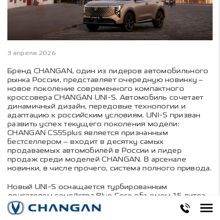
3 апреля 2026
Бренд CHANGAN, один из лидеров автомобильного
рынка России, представляет очередную новинку –
новое поколение современного компактного
кроссовера CHANGAN UNI-S. Автомобиль сочетает
динамичный дизайн, передовые технологии и
адаптацию к российским условиям. UNI-S призван
развить успех текущего поколения модели:
CHANGAN CS55plus является признанным
бестселлером – входит в десятку самых
продаваемых автомобилей в России и лидер
продаж среди моделей CHANGAN. В арсенале
новинки, в числе прочего, система полного привода.
Новый UNI-S оснащается турбированным
двигателем семейства Blue Core объемом 1,5 литра,
в версии с передним приводом мощность
составляет 157 л.с., в полноприводной - 181 л.с. Оба