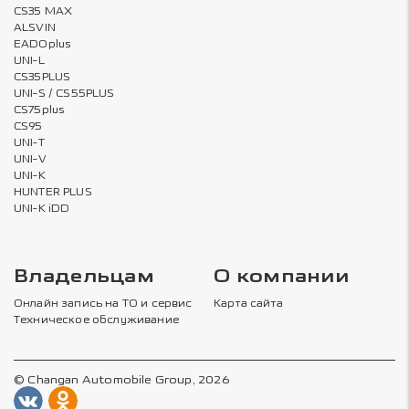
CS35 MAX
ALSVIN
EADOplus
UNI-L
CS35PLUS
UNI-S / CS55PLUS
CS75plus
CS95
UNI-T
UNI-V
UNI-K
HUNTER PLUS
UNI-K iDD
Владельцам
О компании
Онлайн запись на ТО и сервис
Карта сайта
Техническое обслуживание
© Changan Automobile Group, 2026