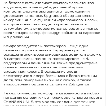
За безопасность отвечает комплекс ассистентов
водителя, включающий адаптивный круиз-
контроль, системы экстренного торможения и
удержания в полосе. Круговой обзор дополнен
камерами 540° с функцией «прозрачного шасси»,
которые позволяют видеть препятствия под
автомобилем, а видеорегистратор ведет запись со
всех четырех камер, фиксируя события на парковке
и в движении.
Комфорт водителя и пассажиров - еще одна
сильная сторона новинки. Передние кресла
оснащены электрорегулировками: водительское - с
6 настройками и памятью, пассажирское - с 4,
подогревом и вентиляцией, также предусмотрена
приветственная посадка с автоматическим
смещением кресла. В оснащение входят
электропривод двери багажника с бесконтактным
доступом, панорамная крыша с люком, а также
атмосферная подсветка салона на 256 цветов.
Технологичность, комфорт и уверенность в любых
погодных условиях - вот ключевые качества нового
CHANGAN UNI-S, эта модель создана для тех, кто