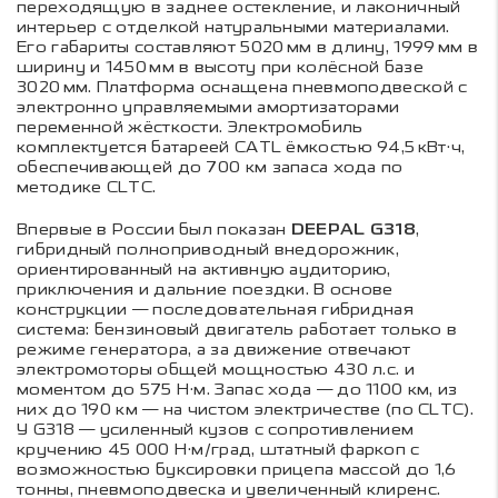
переходящую в заднее остекление, и лаконичный
интерьер с отделкой натуральными материалами.
Его габариты составляют 5020 мм в длину, 1999 мм в
ширину и 1450 мм в высоту при колёсной базе
3020 мм. Платформа оснащена пневмоподвеской с
электронно управляемыми амортизаторами
переменной жёсткости. Электромобиль
комплектуется батареей CATL ёмкостью 94,5 кВт·ч,
обеспечивающей до 700 км запаса хода по
методике CLTC.
Впервые в России был показан
DEEPAL G318
,
гибридный полноприводный внедорожник,
ориентированный на активную аудиторию,
приключения и дальние поездки. В основе
конструкции — последовательная гибридная
система: бензиновый двигатель работает только в
режиме генератора, а за движение отвечают
электромоторы общей мощностью 430 л.с. и
моментом до 575 Н·м. Запас хода — до 1100 км, из
них до 190 км — на чистом электричестве (по CLTC).
У G318 — усиленный кузов с сопротивлением
кручению 45 000 Н·м/град, штатный фаркоп с
возможностью буксировки прицепа массой до 1,6
тонны, пневмоподвеска и увеличенный клиренс.