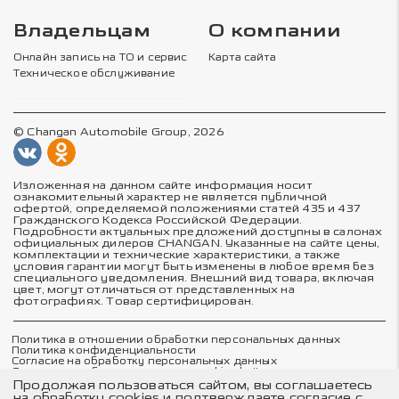
Владельцам
О компании
Онлайн запись на ТО и сервис
Карта сайта
Техническое обслуживание
© Changan Automobile Group, 2026
Изложенная на данном сайте информация носит
ознакомительный характер не является публичной
офертой, определяемой положениями статей 435 и 437
Гражданского Кодекса Российской Федерации.
Подробности актуальных предложений доступны в салонах
официальных дилеров CHANGAN. Указанные на сайте цены,
комплектации и технические характеристики, а также
условия гарантии могут быть изменены в любое время без
специального уведомления. Внешний вид товара, включая
цвет, могут отличаться от представленных на
фотографиях. Товар сертифицирован.
Политика в отношении обработки персональных данных
Политика конфиденциальности
Согласие на обработку персональных данных
Соглашение об использовании cookie-файлов
Пользовательское соглашение
Продолжая пользоваться сайтом, вы соглашаетесь
Согласие пользователя на осуществление рекламной
на обработку cookies и подтверждаете согласие с