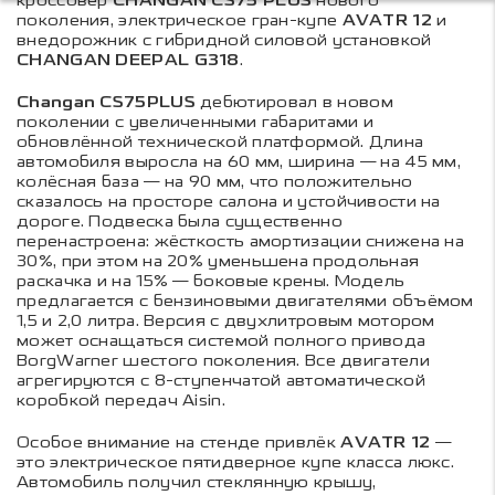
кроссовер
CHANGAN CS75 PLUS
нового
поколения, электрическое гран-купе
AVATR 12
и
внедорожник с гибридной силовой установкой
CHANGAN DEEPAL G318
.
Changan CS75PLUS
дебютировал в новом
поколении с увеличенными габаритами и
обновлённой технической платформой. Длина
автомобиля выросла на 60 мм, ширина — на 45 мм,
колёсная база — на 90 мм, что положительно
сказалось на просторе салона и устойчивости на
дороге. Подвеска была существенно
перенастроена: жёсткость амортизации снижена на
30%, при этом на 20% уменьшена продольная
раскачка и на 15% — боковые крены. Модель
предлагается с бензиновыми двигателями объёмом
1,5 и 2,0 литра. Версия с двухлитровым мотором
может оснащаться системой полного привода
BorgWarner шестого поколения. Все двигатели
агрегируются с 8-ступенчатой автоматической
коробкой передач Aisin.
Особое внимание на стенде привлёк
AVATR 12
—
это электрическое пятидверное купе класса люкс.
Автомобиль получил стеклянную крышу,