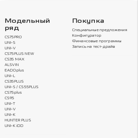
Модельный
Покупка
ряд
Специальные предложения
Конфигуратор
CS75PRO
Финансовые программы
UNI-S
Запись на тест-драйв
UNI-V
CS75PLUS NEW
CS35 MAX
ALSVIN
EADOplus
UNI-L
CS35PLUS
UNI-S / CS55PLUS
CS75plus
CS95
UNI-T
UNI-V
UNI-K
HUNTER PLUS
UNI-K iDD