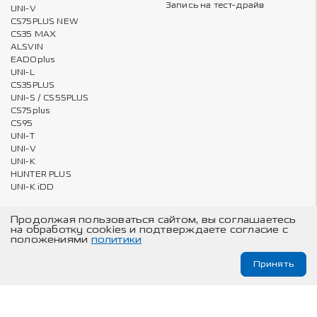
Запись на тест-драйв
UNI-V
CS75PLUS NEW
CS35 MAX
ALSVIN
EADOplus
UNI-L
CS35PLUS
UNI-S / CS55PLUS
CS75plus
CS95
UNI-T
UNI-V
UNI-K
HUNTER PLUS
UNI-K iDD
Продолжая пользоваться сайтом, вы соглашаетесь
на обработку cookies и подтверждаете согласие с
Владельцам
О компании
положениями
политики
Онлайн запись на ТО и сервис
Карта сайта
Принять
Техническое обслуживание